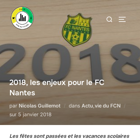
Aller
au
Rechercher :
PERMUT
contenu
2018, les enjeux pour le FC
Nantes
par
Nicolas Guillemot
dans
Actu
,
vie du FCN
Publié
sur
5 janvier 2018
le
Les fêtes sont passées et les vacances scolaires