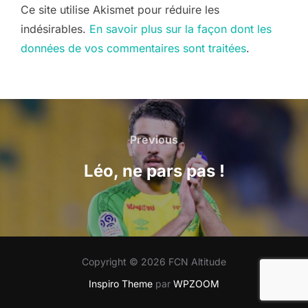
Ce site utilise Akismet pour réduire les
indésirables.
En savoir plus sur la façon dont les
données de vos commentaires sont traitées
.
Navigation
de
Previous
Previous
l’article
Léo, ne pars pas !
Copyright © 2026 FCN Altitude
Inspiro Theme
par
WPZOOM