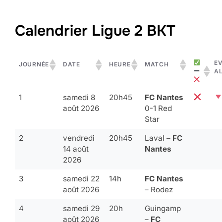
Calendrier Ligue 2 BKT
E
JOURNÉE
DATE
HEURE
MATCH
A
1
samedi 8
20h45
FC Nantes
août 2026
0-1 Red
Star
2
vendredi
20h45
Laval –
FC
14 août
Nantes
2026
3
samedi 22
14h
FC Nantes
août 2026
– Rodez
4
samedi 29
20h
Guingamp
août 2026
–
FC