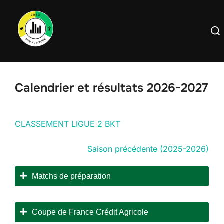
Aller
au
Rech
contenu
Calendrier et résultats 2026-2027
CLASSEMENT LIGUE 2 BKT
Saison précédente (2025-2026)
Matchs de préparation
Coupe de France Crédit Agricole