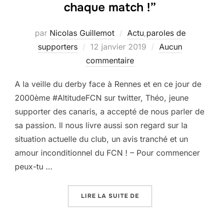
chaque match !”
par
Nicolas Guillemot
Actu
,
paroles de
Publié
supporters
12 janvier 2019
Aucun
le
commentaire
A la veille du derby face à Rennes et en ce jour de
2000ème #AltitudeFCN sur twitter, Théo, jeune
supporter des canaris, a accepté de nous parler de
sa passion. Il nous livre aussi son regard sur la
situation actuelle du club, un avis tranché et un
amour inconditionnel du FCN ! – Pour commencer
peux-tu …
« THÉO, 15 ANS : “DES
LIRE LA SUITE DE