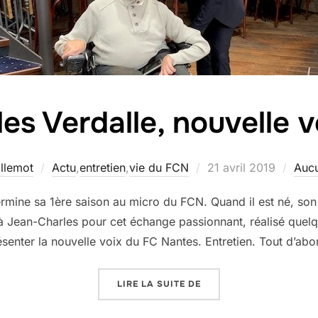
es Verdalle, nouvelle 
Publié
llemot
Actu
,
entretien
,
vie du FCN
21 avril 2019
Auc
le
ermine sa 1ère saison au micro du FCN. Quand il est né, s
i à Jean-Charles pour cet échange passionnant, réalisé que
senter la nouvelle voix du FC Nantes. Entretien. Tout d’ab
« JEAN-CHARLES VERDA
LIRE LA SUITE DE