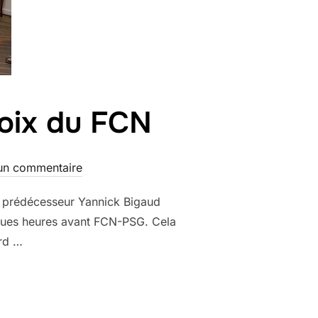
voix du FCN
un commentaire
on prédécesseur Yannick Bigaud
lques heures avant FCN-PSG. Cela
ord …
LLE, NOUVELLE VOIX DU FCN »