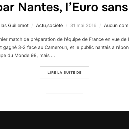
par Nantes, l’Euro san
Publié
las Guillemot
Actu
,
société
31 mai 2016
Aucun com
le
remier match de préparation de l’équipe de France en vue de 
t gagné 3-2 face au Cameroun, et le public nantais a rép
Coupe du Monde 98, mais …
« L’EURO PAR NANTES, 
LIRE LA SUITE DE