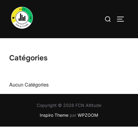
Aller
au
Rechercher :
PERMUT
contenu
Catégories
Aucun Catégories
Copyright © 2026 FCN Altitude
Inspiro Theme
par
WPZOOM